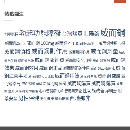
熱點關注
威而鋼
勃起功能障礙
壯陽藥
台灣購買
劑量選擇
威而鋼100mg
威而鋼PTT
威而鋼25mg
威而鋼使用心得
威而鋼vs犀利士
威而鋼副作用
威而鋼劑量
威而鋼價格
威而鋼副作用
威而
威而鋼哪裡買
威而鋼
威而鋼安全用藥
威而鋼官網
鋼吃半顆
威而鋼吃法
效果
威而鋼效果
威而鋼正品
威而
威而鋼正確使用
威而鋼正確用法
威而鋼用法
鋼注意事項
威而鋼 空腹
威
威而鋼犀利士比較
威而鋼 禁忌
威而鋼購買
威而鋼 購買
而鋼藥局
威而鋼 藥師
威而鋼藥局購買
威而
性功能改善
用
犀利士
心血管健康
心血管用藥安全
鋼 過期
威而鋼 飯前飯後
男性保健
西地那非
藥安全
男性健康
藥師推薦