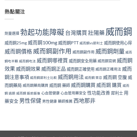
熱點關注
威而鋼
勃起功能障礙
壯陽藥
台灣購買
劑量選擇
威而鋼100mg
威而鋼PTT
威而鋼25mg
威而鋼使用心得
威而鋼vs犀利士
威而鋼副作用
威而鋼劑量
威而鋼價格
威而鋼副作用
威而
威而鋼哪裡買
威而鋼
威而鋼安全用藥
威而鋼官網
鋼吃半顆
威而鋼吃法
效果
威而鋼效果
威而鋼正品
威而
威而鋼正確使用
威而鋼正確用法
威而鋼用法
鋼注意事項
威而鋼 空腹
威
威而鋼犀利士比較
威而鋼 禁忌
威而鋼購買
威而鋼 購買
而鋼藥局
威而鋼 藥師
威而鋼藥局購買
威而
性功能改善
用
犀利士
心血管健康
心血管用藥安全
鋼 過期
威而鋼 飯前飯後
男性保健
西地那非
藥安全
男性健康
藥師推薦