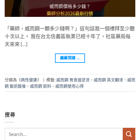
「藥師，威而鋼一顆多少錢啊？」這句話我一個禮拜至少聽
十次以上。 我在台北信義區執業已經十年了，社區藥局每
天來來 […]
繼續閱讀
→
分類為《
两性健康
》
|
標籤:
威而鋼 胃食道逆流
、
威而鋼 英文翻译
、
威而
鋼 飯前飯後
、
威而鋼 飲料
、
威而鋼使用心得
搜尋