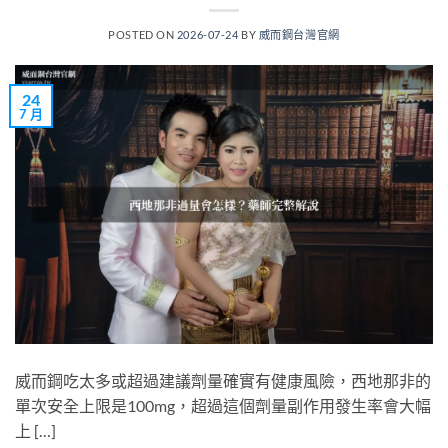
POSTED ON
2026-07-24
BY
威而鋼台灣官網
24
7 月
威而鋼吃太多或超過建議劑量確實有健康風險，西地那非的
單次安全上限是100mg，超過這個劑量副作用發生率會大幅
上 […]