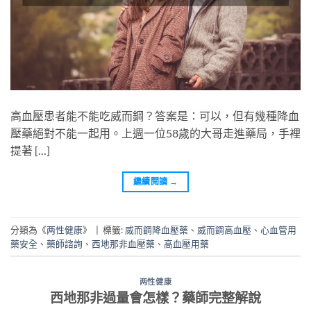
高血壓患者能不能吃威而鋼？答案是：可以，但有幾種降血
壓藥絕對不能一起用。上週一位58歲的大哥走進藥局，手裡
提著 […]
繼續閱讀
→
分類為《
两性健康
》
|
標籤:
威而鋼降血壓藥
、
威而鋼高血壓
、
心血管用
藥安全
、
藥師諮詢
、
西地那非血壓藥
、
高血壓用藥
两性健康
西地那非過量會怎樣？藥師完整解說