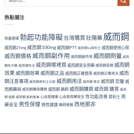
熱點關注
威而鋼
勃起功能障礙
壯陽藥
台灣購買
劑量選擇
威而鋼100mg
威而鋼PTT
威而鋼25mg
威而鋼使用心得
威而鋼vs犀利士
威而鋼副作用
威而鋼劑量
威而鋼價格
威而鋼副作用
威而
威而鋼哪裡買
威而鋼
威而鋼安全用藥
威而鋼官網
鋼吃半顆
威而鋼吃法
效果
威而鋼效果
威而鋼正品
威而
威而鋼正確使用
威而鋼正確用法
威而鋼用法
鋼注意事項
威而鋼 空腹
威
威而鋼犀利士比較
威而鋼 禁忌
威而鋼購買
威而鋼 購買
而鋼藥局
威而鋼 藥師
威而鋼藥局購買
威而
性功能改善
用
犀利士
心血管健康
心血管用藥安全
鋼 過期
威而鋼 飯前飯後
男性保健
西地那非
藥安全
男性健康
藥師推薦