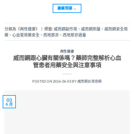
繼續閱讀
→
分類為《
两性健康
》
|
標籤:
威而鋼副作用
、
威而鋼劑量
、
威而鋼安全用
藥
、
心血管用藥安全
、
西地那非
、
西地那非過量
两性健康
威而鋼跟心臟有關係嗎？藥師完整解析心血
管患者用藥安全與注意事項
POSTED ON
2026-06-03
BY
威而鋼台灣官網
03
6 月