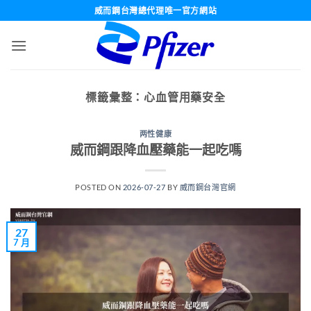
跳
威而鋼台灣總代理唯一官方網站
轉
至
內
容
標籤彙整：
心血管用藥安全
两性健康
威而鋼跟降血壓藥能一起吃嗎
POSTED ON
2026-07-27
BY
威而鋼台灣官網
27
7 月