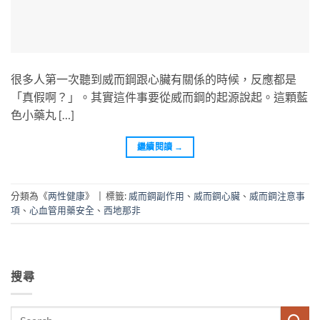
很多人第一次聽到威而鋼跟心臟有關係的時候，反應都是
「真假啊？」。其實這件事要從威而鋼的起源說起。這顆藍
色小藥丸 […]
繼續閱讀
→
分類為《
两性健康
》
|
標籤:
威而鋼副作用
、
威而鋼心臟
、
威而鋼注意事
項
、
心血管用藥安全
、
西地那非
搜尋