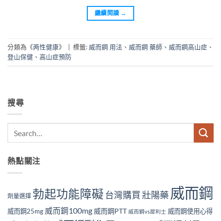
繼續閱讀
→
分類為《
两性健康
》
|
標籤:
威而鋼 用法
、
威而鋼 藥師
、
威而鋼高山症
、
登山保健
、
高山症預防
搜尋
熱點關注
威而鋼
勃起功能障礙
壯陽藥
台灣購買
劑量選擇
威而鋼100mg
威而鋼PTT
威而鋼25mg
威而鋼使用心得
威而鋼vs犀利士