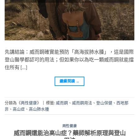
先講結論：威而鋼確實能預防「高海拔肺水腫」，這是國際
登山醫學都認可的用法；但如果你以為吃一顆威而鋼就能擋
住所有 […]
繼續閱讀
→
分類為《
两性健康
》
|
標籤:
威而鋼
、
威而鋼用法
、
登山保健
、
西地那
非
、
高山症
、
高山肺水腫
两性健康
威而鋼還能治高山症？藥師解析原理與登山