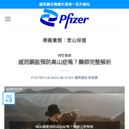
跳
威而鋼台灣總代理唯一官方網站
轉
至
內
容
標籤彙整：
登山保健
两性健康
威而鋼能預防高山症嗎？藥師完整解析
POSTED ON
2026-08-03
BY
威而鋼台灣官網
03
8 月