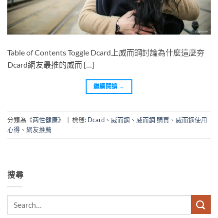
Table of Contents Toggle Dcard上威而鋼討論為什麼這麼夯
Dcard網友最推的威而 […]
繼續閱讀
→
分類為《
两性健康
》
|
標籤:
Dcard
、
威而鋼
、
威而鋼 購買
、
威而鋼使用
心得
、
網友推薦
搜尋