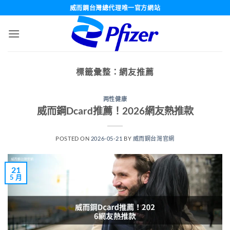
跳
威而鋼台灣總代理唯一官方網站
轉
至
內
容
標籤彙整：
網友推薦
两性健康
威而鋼Dcard推薦！2026網友熱推款
POSTED ON
2026-05-21
BY
威而鋼台灣官網
21
5 月