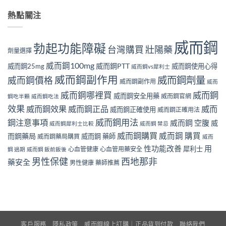
熱點關注
威而鋼
勃起功能障礙
壯陽藥
台灣購買
劑量選擇
威而鋼100mg
威而鋼PTT
威而鋼25mg
威而鋼使用心得
威而鋼vs犀利士
威而鋼副作用
威而鋼劑量
威而鋼價格
威而鋼副作用
威而
威而鋼哪裡買
威而鋼
威而鋼安全用藥
威而鋼官網
鋼吃半顆
威而鋼吃法
效果
威而鋼效果
威而鋼正品
威而
威而鋼正確使用
威而鋼正確用法
威而鋼用法
鋼注意事項
威而鋼 空腹
威
威而鋼犀利士比較
威而鋼 禁忌
威而鋼購買
威而鋼 購買
而鋼藥局
威而鋼 藥師
威而鋼藥局購買
威而
性功能改善
用
犀利士
心血管健康
心血管用藥安全
鋼 過期
威而鋼 飯前飯後
男性保健
西地那非
藥安全
男性健康
藥師推薦
客戶服務
隱私政策
威而鋼線上訂購｜正品貨到付款
聯絡我們