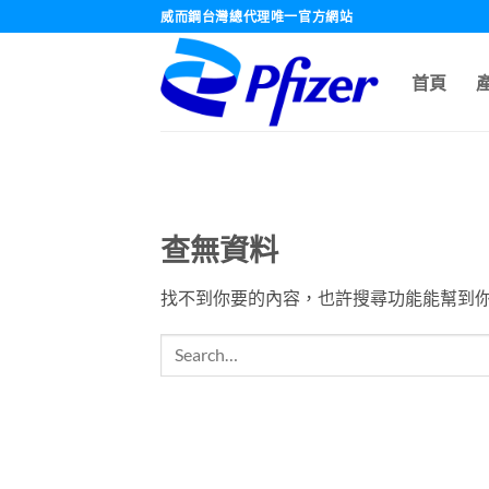
跳
威而鋼台灣總代理唯一官方網站
轉
至
首頁
內
容
查無資料
找不到你要的內容，也許搜尋功能能幫到你