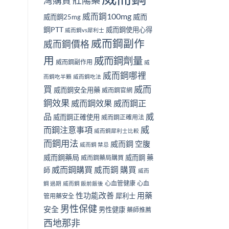
壯陽藥
灣購買
威而鋼100mg
威而
威而鋼25mg
鋼PTT
威而鋼使用心得
威而鋼vs犀利士
威而鋼副作
威而鋼價格
用
威而鋼劑量
威而鋼副作用
威
威而鋼哪裡
而鋼吃半顆
威而鋼吃法
買
威而
威而鋼安全用藥
威而鋼官網
鋼效果
威而鋼效果
威而鋼正
品
威
威而鋼正確使用
威而鋼正確用法
威
而鋼注意事項
威而鋼犀利士比較
而鋼用法
威而鋼 空腹
威而鋼 禁忌
威而鋼藥局
威而鋼 藥
威而鋼藥局購買
威而鋼購買
威而鋼 購買
師
威而
心血管健康
心血
鋼 過期
威而鋼 飯前飯後
性功能改善
用藥
犀利士
管用藥安全
男性保健
安全
男性健康
藥師推薦
西地那非