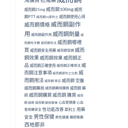
壯陽藥
灣購買
威而鋼100mg
威而
威而鋼25mg
鋼PTT
威而鋼使用心得
威而鋼vs犀利士
威而鋼副作
威而鋼價格
用
威而鋼劑量
威而鋼副作用
威
威而鋼哪裡
而鋼吃半顆
威而鋼吃法
買
威而
威而鋼安全用藥
威而鋼官網
鋼效果
威而鋼效果
威而鋼正
品
威
威而鋼正確使用
威而鋼正確用法
威
而鋼注意事項
威而鋼犀利士比較
而鋼用法
威而鋼 空腹
威而鋼 禁忌
威而鋼藥局
威而鋼 藥
威而鋼藥局購買
威而鋼購買
威而鋼 購買
師
威而
心血管健康
心血
鋼 過期
威而鋼 飯前飯後
性功能改善
用藥
犀利士
管用藥安全
男性保健
安全
男性健康
藥師推薦
西地那非