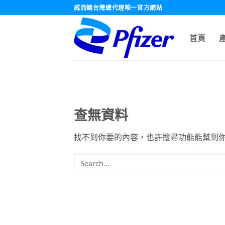
跳
威而鋼台灣總代理唯一官方網站
轉
至
首頁
內
容
查無資料
找不到你要的內容，也許搜尋功能能幫到你