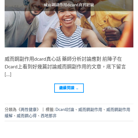
威而鋼副作用dcard真心話 藥師分析討論應對 前陣子在
Dcard上看到好幾篇討論威而鋼副作用的文章，底下留言
[…]
繼續閱讀
→
分類為《
两性健康
》
|
標籤:
Dcard討論
、
威而鋼副作用
、
威而鋼副作用
緩解
、
威而鋼心得
、
西地那非