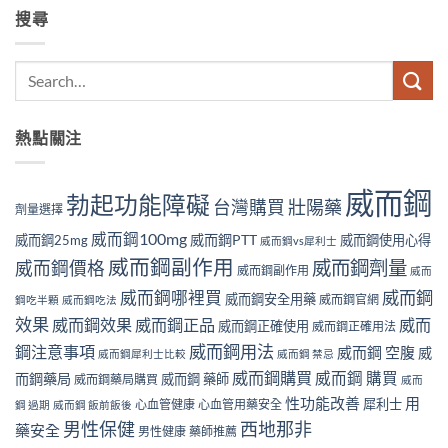
搜尋
熱點關注
威而鋼
勃起功能障礙
壯陽藥
台灣購買
劑量選擇
威而鋼100mg
威而鋼PTT
威而鋼25mg
威而鋼使用心得
威而鋼vs犀利士
威而鋼副作用
威而鋼劑量
威而鋼價格
威而鋼副作用
威而
威而鋼哪裡買
威而鋼
威而鋼安全用藥
威而鋼官網
鋼吃半顆
威而鋼吃法
效果
威而鋼效果
威而鋼正品
威而
威而鋼正確使用
威而鋼正確用法
威而鋼用法
鋼注意事項
威而鋼 空腹
威
威而鋼犀利士比較
威而鋼 禁忌
威而鋼購買
威而鋼 購買
而鋼藥局
威而鋼 藥師
威而鋼藥局購買
威而
性功能改善
用
犀利士
心血管健康
心血管用藥安全
鋼 過期
威而鋼 飯前飯後
男性保健
西地那非
藥安全
男性健康
藥師推薦