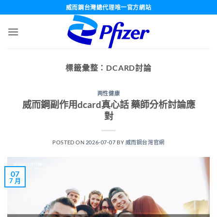
跳
威而鋼台灣總代理唯一官方網站
轉
至
內
容
標籤彙整：
DCARD討論
两性健康
威而鋼副作用dcard真心話 藥師分析討論應
對
POSTED ON
2026-07-07
BY
威而鋼台灣官網
07
7 月