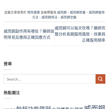
這篇文章發表於
两性健康
並被標籤為
威而鋼
、
威而鋼劑量
、
威而鋼服用
方法
、
威而鋼用法
、
威而鋼空腹
.
威而鋼可以每天吃嗎？藥師完
威而鋼副作用有哪些？藥師說
整分析長期服用風險、效果與
明常見反應與正確因應方式
正確服用頻率
搜尋
熱點關注
威而鋼
勃起功能障礙