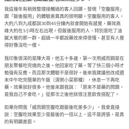
我這幾年有稍微整理接觸過的客人回饋，發現「空腹服用」
跟「飯後服用」的體驗差異真的很明顯。空腹服用的客人，
大約八到九成都說30到45分鐘內就會開始有感覺，藥效高
峰大約在1小時左右出現。但飯後服用的人，特別是吃了油
膩大餐的那一群，超過一半都說藥效來得很慢，甚至有人覺
得好像沒吃一樣。
我印象很深的是陳大哥，他五十多歲，第一次用威而鋼是在
朋友聚餐吃完燒肉之後。他回家吃了藥，等了快三個小時才
勉強有反應，而且那次體驗不是很好。後來我建議他改成週
末中午吃完簡單的午飯（清粥小菜那種），休息一下再吃
藥，效果就好很多。他後來跟我說：「原來不是藥的問題，
是我自己不會吃。」從那次之後他就很注意飲食搭配了。
如果你問我「威而鋼空腹吃跟飯後吃差多少」，我會直接
說：空腹吃效果至少是飯後的一倍以上，這不是誇張，是真
的有明顯差距。