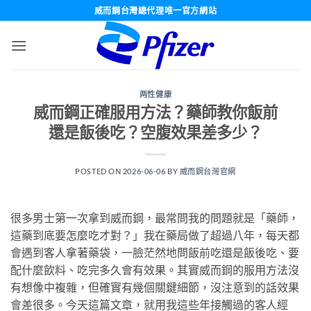
跳
威而鋼台灣總代理唯一官方網站
轉
至
內
容
两性健康
威而鋼正確服用方法？藥師教你飯前
還是飯後吃？空腹效果差多少？
POSTED ON
2026-06-06
BY
威而鋼台灣官網
很多男士第一次拿到威而鋼，最常問我的問題就是「藥師，
這藥到底要怎麼吃才對？」我在藥局做了超過八年，每天都
會遇到客人拿著藥袋，一臉茫然地問飯前吃還是飯後吃、要
配什麼飲料、吃完多久會有效果。其實威而鋼的服用方法沒
有想像中複雜，但確實有幾個關鍵細節，沒注意到的話效果
會差很多。今天這篇文章，就用我這些年接觸過的客人經