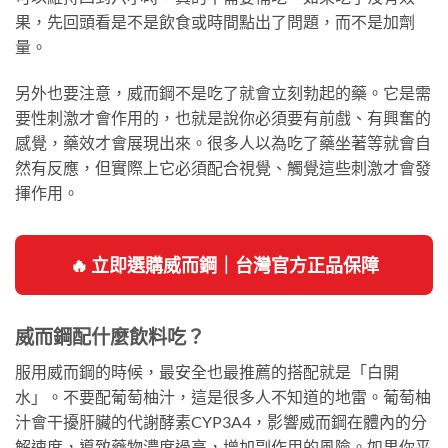
果，先回頭看是不是飲食或時間點出了問題，而不是加劑
量。
另外也要注意，威而鋼不是吃了就會立刻勃起的藥。它是需
要性刺激才會作用的，也就是說你必須要有前戲、有興奮的
感覺，藥效才會展現出來。很多人以為吃了藥坐著等就會自
然有反應，但實際上它必須配合視覺、觸覺這些刺激才會發
揮作用。
🔥 立即選購威而鋼｜台灣官方正品保障
威而鋼配什麼飲料吃？
服用威而鋼的時候，最安全也最推薦的搭配就是「白開
水」。不要配葡萄柚汁，這是很多人不知道的地雷。葡萄柚
汁會干擾肝臟的代謝酵素CYP3A4，影響威而鋼在體內的分
解速度，導致藥物濃度過高，增加副作用的風險。如果你平