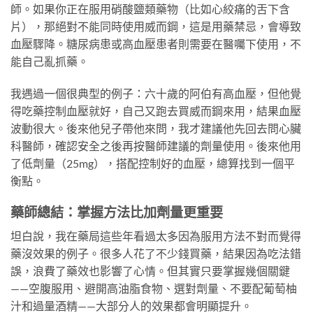
師。如果你正在服用硝酸鹽類藥物（比如心絞痛的舌下含
片），那絕對不能同時使用威而鋼，這是用藥禁忌，會導致
血壓驟降。糖尿病患或高血壓患者則需要在醫囑下使用，不
能自己亂抓藥。
我遇過一個很典型的例子：六十歲的阿伯有高血壓，但他覺
得吃藥控制血壓就好，自己又跑去買威而鋼來用，結果血壓
波動很大。後來他兒子帶他來問，我才建議他先回去問心臟
科醫師，確認安全之後再按醫師建議的劑量使用。後來他用
了低劑量（25mg），搭配控制好的血壓，總算找到一個平
衡點。
藥師總結：掌握方法比加劑量更重要
坦白說，我在藥局這些年看過太多因為服用方法不對而覺得
藥沒效果的例子。很多人花了不少錢買藥，結果因為吃法錯
誤，浪費了藥效也影響了心情。但其實只要掌握幾個關鍵
——空腹服用、避開高油脂食物、選對劑量、不要配葡萄柚
汁和過量酒精——大部分人的效果都會明顯提升。