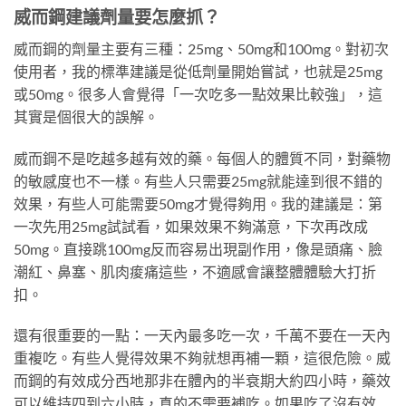
威而鋼建議劑量要怎麼抓？
威而鋼的劑量主要有三種：25mg、50mg和100mg。對初次
使用者，我的標準建議是從低劑量開始嘗試，也就是25mg
或50mg。很多人會覺得「一次吃多一點效果比較強」，這
其實是個很大的誤解。
威而鋼不是吃越多越有效的藥。每個人的體質不同，對藥物
的敏感度也不一樣。有些人只需要25mg就能達到很不錯的
效果，有些人可能需要50mg才覺得夠用。我的建議是：第
一次先用25mg試試看，如果效果不夠滿意，下次再改成
50mg。直接跳100mg反而容易出現副作用，像是頭痛、臉
潮紅、鼻塞、肌肉痠痛這些，不適感會讓整體體驗大打折
扣。
還有很重要的一點：一天內最多吃一次，千萬不要在一天內
重複吃。有些人覺得效果不夠就想再補一顆，這很危險。威
而鋼的有效成分西地那非在體內的半衰期大約四小時，藥效
可以維持四到六小時，真的不需要補吃。如果吃了沒有效