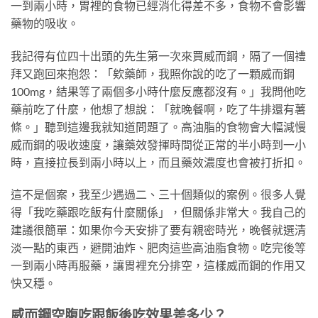
一到兩小時，胃裡的食物已經消化得差不多，食物不會影響
藥物的吸收。
我記得有位四十出頭的先生第一次來買威而鋼，隔了一個禮
拜又跑回來抱怨：「欸藥師，我照你說的吃了一顆威而鋼
100mg，結果等了兩個多小時什麼反應都沒有。」我問他吃
藥前吃了什麼，他想了想說：「就晚餐啊，吃了牛排還有薯
條。」聽到這邊我就知道問題了。高油脂的食物會大幅減慢
威而鋼的吸收速度，讓藥效發揮時間從正常的半小時到一小
時，直接拉長到兩小時以上，而且藥效濃度也會被打折扣。
這不是個案，我至少遇過二、三十個類似的案例。很多人覺
得「我吃藥跟吃飯有什麼關係」，但關係非常大。我自己的
建議很簡單：如果你今天安排了要有親密時光，晚餐就選清
淡一點的東西，避開油炸、肥肉這些高油脂食物。吃完後等
一到兩小時再服藥，讓胃裡充分排空，這樣威而鋼的作用又
快又穩。
威而鋼空腹吃跟飯後吃效果差多少？