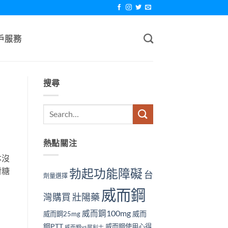
戶服務
搜尋
熱點關注
本沒
對糖
勃起功能障礙
台
劑量選擇
威而鋼
壯陽藥
灣購買
威而鋼100mg
威而
威而鋼25mg
鋼PTT
威而鋼使用心得
威而鋼vs犀利士