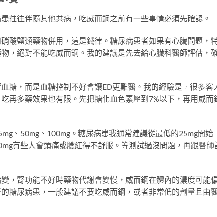
病患往往伴隨其他共病，吃威而鋼之前有一些事情必須先確認。
和硝酸鹽類藥物併用，這是鐵律。糖尿病患者如果有心臟問題，
藥物，絕對不能吃威而鋼。我的建議是先去給心臟科醫師評估，
血糖，而是血糖控制不好會讓ED更難醫。我的經驗是，很多客
吃再多藥效果也有限。先把糖化血色素壓到7%以下，再用威而
mg、50mg、100mg。糖尿病患我通常建議從最低的25mg開始
0mg有些人會頭痛或臉紅得不舒服。等測試過沒問題，再跟醫師
病變，腎功能不好時藥物代謝會變慢，威而鋼在體內的濃度可能
腎的糖尿病患，一般建議不要吃威而鋼，或者非常低的劑量且由