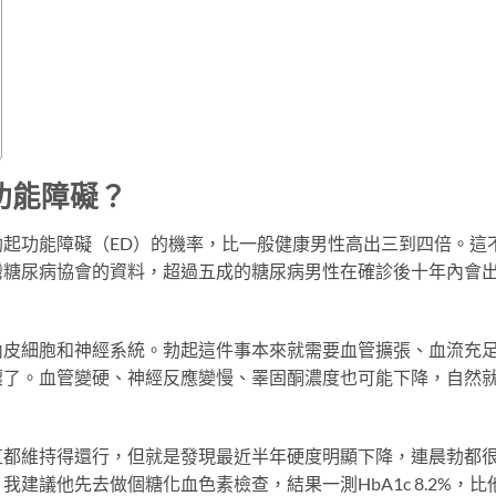
功能障礙？
起功能障礙（ED）的機率，比一般健康男性高出三到四倍。這
灣糖尿病協會的資料，超過五成的糖尿病男性在確診後十年內會
內皮細胞和神經系統。勃起這件事本來就需要血管擴張、血流充
壞了。血管變硬、神經反應變慢、睪固酮濃度也可能下降，自然
直都維持得還行，但就是發現最近半年硬度明顯下降，連晨勃都
建議他先去做個糖化血色素檢查，結果一測HbA1c 8.2%，比