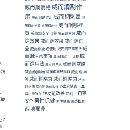
威而鋼副作
威而鋼價格
用
威而鋼劑量
威而鋼副作用
威
威而鋼哪裡
而鋼吃半顆
威而鋼吃法
買
威而
威而鋼安全用藥
威而鋼官網
鋼效果
威而鋼效果
威而鋼正
品
威
威而鋼正確使用
威而鋼正確用法
威
而鋼注意事項
威而鋼犀利士比較
而鋼用法
不
威而鋼 空腹
威而鋼 禁忌
出現
威而鋼藥局
威而鋼 藥
威而鋼藥局購買
威而鋼購買
威而鋼 購買
師
威而
心血管健康
心血
鋼 過期
威而鋼 飯前飯後
足、
性功能改善
用藥
犀利士
管用藥安全
就硬
男性保健
安全
男性健康
藥師推薦
西地那非
很少
他