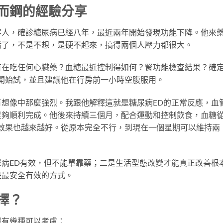
而鋼的經驗分享
客人，確診糖尿病已經八年，最近兩年開始發現功能下降。他來
活了，不是不想，是硬不起來，搞得兩個人壓力都很大。
有在吃任何心臟藥？血糖最近控制得如何？腎功能檢查結果？確
鋼開始試，並且建議他在行房前一小時空腹服用。
想像中那麼強烈。我跟他解釋這就是糖尿病ED的正常反應，血
足夠順利完成。他後來持續三個月，配合運動和控制飲食，血糖
威而鋼的效果也越來越好。從原本完全不行，到現在一個星期可以維持兩
病ED有效，但不能單靠藥；二是生活型態改變才能真正改善根
是最安全有效的方式。
擇？
還有幾種可以考慮：