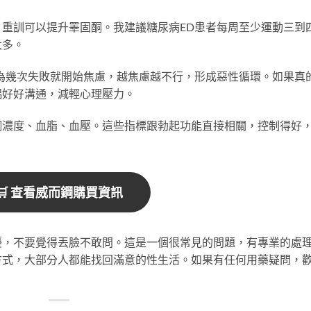
重訓可以提升睪固酮。我建議糖尿病ED患者每周至少運動三到
太多。
因為幾次失敗就開始焦慮，越焦慮越不行，形成惡性循環。如果真
侶好好溝通，減輕心理壓力。
酮濃度、血脂、血壓。這些指標跟勃起功能直接相關，控制得好
🛒 查看威而鋼購買資訊
擾，不要覺得丟臉不敢問。這是一個很常見的問題，有專業的處
方式，大部分人都能找回滿意的性生活。如果有任何用藥疑問，