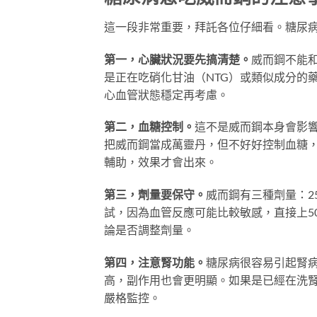
這一段非常重要，拜託各位仔細看。糖尿
第一，心臟狀況要先搞清楚。
威而鋼不能
是正在吃硝化甘油（NTG）或類似成分的
心血管狀態穩定再考慮。
第二，血糖控制。
這不是威而鋼本身會影響
把威而鋼當成萬靈丹，但不好好控制血糖，
輔助，效果才會出來。
第三，劑量要保守。
威而鋼有三種劑量：25
試，因為血管反應可能比較敏感，直接上5
論是否調整劑量。
第四，注意腎功能。
糖尿病很容易引起腎
高，副作用也會更明顯。如果是已經在洗
嚴格監控。