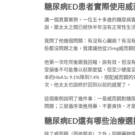
糖尿病ED患者實際使用威
講一個真實案例。一位五十多歲的糖尿病
說，跟太太之間已經快半年沒有正常性生
我問了他幾個問題：有沒有心臟病？有沒
些都沒問題之後，我建議他從25mg威而
他第一次吃完後跟我回報，說有效，但沒有
受損後不可能像以前那麼猛，但至少硬度
本的HbA1c 9.1%降到7.4%，搭配
次，他太太也說終於回到以前的感覺了。
這個案例說明了幾件事：一是威而鋼對糖尿
問題；三是循序漸進用藥、不要貪快，才
糖尿病ED還有哪些治療選
除了威而鋼（西地那非）之外，同類藥物