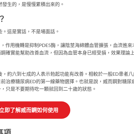
然發生的，是慢慢累積出來的。
？
些。這是實話，不是場面話。
fil），作用機轉是抑制PDE5酶，讓陰莖海綿體血管擴張，血流進來
而鋼確實能幫助改善血流，但因為血管本身已經受損，效果理論
後，約六到七成的人表示勃起功能有改善。相較於一般ED患者八
前治療糖尿病ED的第一線藥物選擇。也就是說，威而鋼對糖尿
一，只是不要期待吃一顆就回到二十歲的狀態。
 立即了解威而鋼如何使用
事項