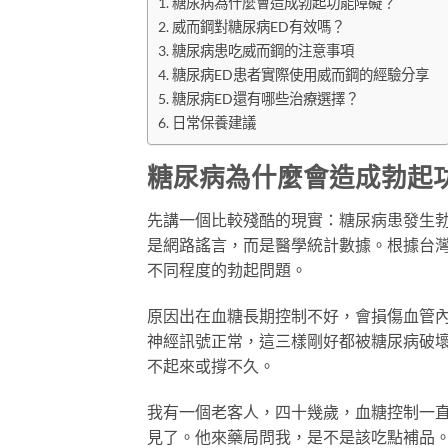
糖尿病為什麼會造成勃起功能障礙？
威而鋼對糖尿病ED有效嗎？
糖尿病患吃威而鋼的注意事項
糖尿病ED患者實際使用威而鋼的經驗分享
糖尿病ED還有哪些治療選擇？
日常保養建議
糖尿病為什麼會造成勃起
先講一個比較殘酷的現實：糖尿病患發生勃
是網路謠言，而是醫學統計數據。根據台
不同程度的勃起問題。
原因出在血糖長期控制不好，會損傷血管
神經訊號正常，這三樣剛好都被糖尿病破
不起來或撐不久。
我有一個老客人，四十幾歲，血糖控制一
見了。他來藥局問我，是不是該吃點補品。我