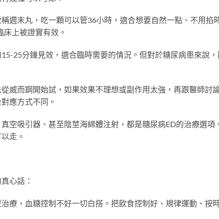
稱週末丸，吃一顆可以管36小時，適合想要自然一點、不用掐
臨床上被證實有效。
15-25分鐘見效，適合臨時需要的情況。但對於糖尿病患來說，
先從威而鋼開始試，如果效果不理想或副作用太強，再跟醫師討
量對應方式不同。
真空吸引器、甚至陰莖海綿體注射，都是糖尿病ED的治療選項
可以走。
的真心話：
麼治療，血糖控制不好一切白搭。把飲食控制好、規律運動、按