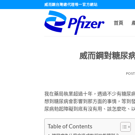
跳
威而鋼台灣總代理唯一官方網站
轉
至
首頁
內
容
威而鋼對糖尿
POS
我在藥局執業超過十年，遇過不少有糖尿
想到糖尿病會影響到那方面的事情，等到
尿病勃起障礙到底有沒有用、該怎麼吃、
Table of Contents