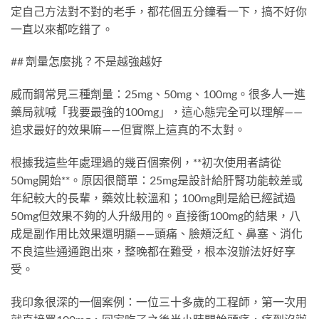
定自己方法對不對的老手，都花個五分鐘看一下，搞不好你
一直以來都吃錯了。
## 劑量怎麼挑？不是越強越好
威而鋼常見三種劑量：25mg、50mg、100mg。很多人一進
藥局就喊「我要最強的100mg」，這心態完全可以理解——
追求最好的效果嘛——但實際上這真的不太對。
根據我這些年處理過的幾百個案例，**初次使用者請從
50mg開始**。原因很簡單：25mg是設計給肝腎功能較差或
年紀較大的長輩，藥效比較溫和；100mg則是給已經試過
50mg但效果不夠的人升級用的。直接衝100mg的結果，八
成是副作用比效果還明顯——頭痛、臉頰泛紅、鼻塞、消化
不良這些通通跑出來，整晚都在難受，根本沒辦法好好享
受。
我印象很深的一個案例：一位三十多歲的工程師，第一次用