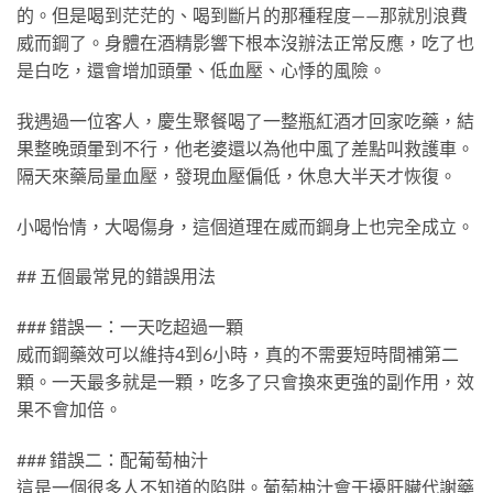
的。但是喝到茫茫的、喝到斷片的那種程度——那就別浪費
威而鋼了。身體在酒精影響下根本沒辦法正常反應，吃了也
是白吃，還會增加頭暈、低血壓、心悸的風險。
我遇過一位客人，慶生聚餐喝了一整瓶紅酒才回家吃藥，結
果整晚頭暈到不行，他老婆還以為他中風了差點叫救護車。
隔天來藥局量血壓，發現血壓偏低，休息大半天才恢復。
小喝怡情，大喝傷身，這個道理在威而鋼身上也完全成立。
## 五個最常見的錯誤用法
### 錯誤一：一天吃超過一顆
威而鋼藥效可以維持4到6小時，真的不需要短時間補第二
顆。一天最多就是一顆，吃多了只會換來更強的副作用，效
果不會加倍。
### 錯誤二：配葡萄柚汁
這是一個很多人不知道的陷阱。葡萄柚汁會干擾肝臟代謝藥