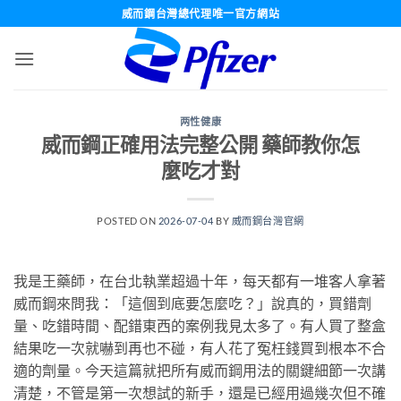
跳
威而鋼台灣總代理唯一官方網站
轉
至
內
容
两性健康
威而鋼正確用法完整公開 藥師教你怎
麼吃才對
POSTED ON
2026-07-04
BY
威而鋼台灣官網
我是王藥師，在台北執業超過十年，每天都有一堆客人拿著
威而鋼來問我：「這個到底要怎麼吃？」說真的，買錯劑
量、吃錯時間、配錯東西的案例我見太多了。有人買了整盒
結果吃一次就嚇到再也不碰，有人花了冤枉錢買到根本不合
適的劑量。今天這篇就把所有威而鋼用法的關鍵細節一次講
清楚，不管是第一次想試的新手，還是已經用過幾次但不確