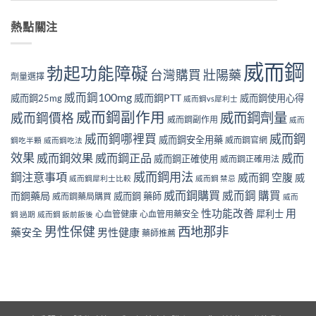
熱點關注
威而鋼
勃起功能障礙
壯陽藥
台灣購買
劑量選擇
威而鋼100mg
威而鋼PTT
威而鋼25mg
威而鋼使用心得
威而鋼vs犀利士
威而鋼副作用
威而鋼劑量
威而鋼價格
威而鋼副作用
威而
威而鋼哪裡買
威而鋼
威而鋼安全用藥
威而鋼官網
鋼吃半顆
威而鋼吃法
效果
威而鋼效果
威而鋼正品
威而
威而鋼正確使用
威而鋼正確用法
威而鋼用法
鋼注意事項
威而鋼 空腹
威
威而鋼犀利士比較
威而鋼 禁忌
威而鋼購買
威而鋼 購買
而鋼藥局
威而鋼 藥師
威而鋼藥局購買
威而
性功能改善
用
犀利士
心血管健康
心血管用藥安全
鋼 過期
威而鋼 飯前飯後
男性保健
西地那非
藥安全
男性健康
藥師推薦