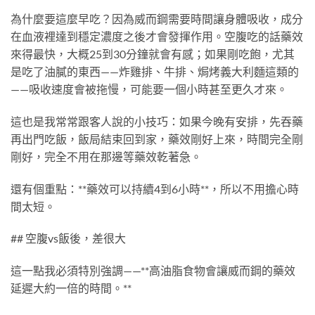
為什麼要這麼早吃？因為威而鋼需要時間讓身體吸收，成分
在血液裡達到穩定濃度之後才會發揮作用。空腹吃的話藥效
來得最快，大概25到30分鐘就會有感；如果剛吃飽，尤其
是吃了油膩的東西——炸雞排、牛排、焗烤義大利麵這類的
——吸收速度會被拖慢，可能要一個小時甚至更久才來。
這也是我常常跟客人說的小技巧：如果今晚有安排，先吞藥
再出門吃飯，飯局結束回到家，藥效剛好上來，時間完全剛
剛好，完全不用在那邊等藥效乾著急。
還有個重點：**藥效可以持續4到6小時**，所以不用擔心時
間太短。
## 空腹vs飯後，差很大
這一點我必須特別強調——**高油脂食物會讓威而鋼的藥效
延遲大約一倍的時間。**