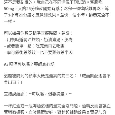
這不是我亂說的，我自己在不同情況下測試過。空腹吃
50mg，大約25分鐘就開始有感；吃完一頓鹽酥雞再吃，等
了1小時20分鐘才感覺到效果。差快一個小時，節奏完全不
一樣。
所以如果你想要精準掌握時間，建議：
– 用餐時避開油炸類、奶油濃湯、肥肉
– 或者簡單一點：吃完藥再去吃飯
– 寧可飯後等藥效，也不要藥效等半天
## 喝酒可以嗎？藥師真心話
這題被問到的頻率大概是最高的前三名：「威而鋼配酒會不
會出事？」
直接說結論：**可以喝，但要適量。**
一杯紅酒或一瓶啤酒這樣的量完全沒問題，酒精反而會讓血
管稍微擴張，血液循環變好，對勃起輔助效果其實是加分