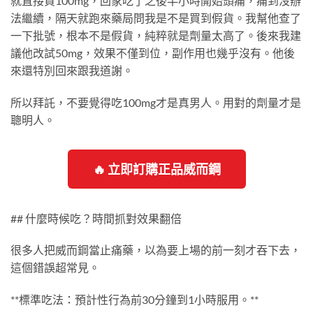
就直接買100mg，回家吃了之後半小時開始頭痛，痛到沒辦
法繼續，隔天就跑來藥局問我是不是買到假貨。我幫他查了
一下批號，根本不是假貨，純粹就是劑量太高了。後來我建
議他改試50mg，效果不僅到位，副作用也幾乎沒有。他後
來還特別回來跟我道謝。
所以拜託，不要覺得吃100mg才是真男人。用對的劑量才是
聰明人。
🔥 立即訂購正品威而鋼
## 什麼時候吃？時間抓對效果翻倍
很多人把威而鋼當止痛藥，以為要上場的前一刻才吞下去，
這個錯誤超常見。
**標準吃法：預計性行為前30分鐘到1小時服用。**