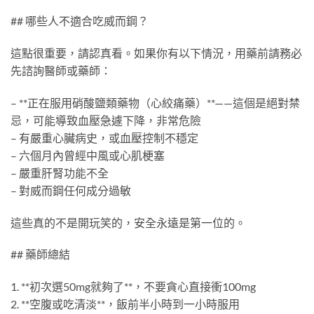
## 哪些人不適合吃威而鋼？
這點很重要，請認真看。如果你有以下情況，用藥前請務必
先諮詢醫師或藥師：
– **正在服用硝酸鹽類藥物（心絞痛藥）**——這個是絕對禁
忌，可能導致血壓急遽下降，非常危險
– 有嚴重心臟病史，或血壓控制不穩定
– 六個月內曾經中風或心肌梗塞
– 嚴重肝腎功能不全
– 對威而鋼任何成分過敏
這些真的不是開玩笑的，安全永遠是第一位的。
## 藥師總結
1. **初次選50mg就夠了**，不要貪心直接衝100mg
2. **空腹或吃清淡**，飯前半小時到一小時服用