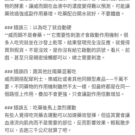
物的酵素，讓威而鋼在血液中的濃度變得難以預測，可能讓
藥效過強或副作用暴增。吃藥配白開水就好，不要鐵齒。
### 錯誤三：以為吃了就自動硬
**威而鋼不是春藥。** 它需要性刺激才會啟動作用機制。很
多人吃完就坐在沙發上乾等，結果發現完全沒反應，就覺得
買到假貨。不是沒效，是你沒有給它啟動的訊號。看片、前
戲、甚至只是親密接觸都可以，總之需要刺激。
### 錯誤四：跟其他壯陽藥混著吃
威而鋼搭配犀利士、樂威壯或者其他同類型產品——千萬不
要。不同藥物的作用機制雖然不太一樣，但最終都是在同一
個路徑上作用，疊加不會更強，只會讓副作用倍數增加。
### 錯誤五：吃藥後馬上激烈運動
有些人覺得吃完藥去運動可以加速藥效發揮，但這其實會讓
血液流向肌肉而不是需要的部位，反而影響效果。輕鬆散步
可以，去跑三千公尺就算了吧。