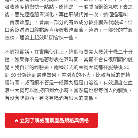
吸收速度稍微快一點點。原因是：一般威而鋼藥丸吃下去之
後，要先經過腸胃消化，再由肝臟代謝一次，這個過程叫
「首渡效應」，會讓一部分的有效成分被肝臟先代謝掉。但
口溶錠透過口腔黏膜直接吸收進血液，繞過了一部分的首渡
效應，理論上起效時間會快一些。
不過說實話，在實際使用上，這個時間差大概就十幾二十分
鐘，如果你不是掐著秒表在算時間，其實不會有很明顯的感
覺。我自己的經驗是，兩種形式的藥物大概都在服藥後 30
到 60 分鐘達到最佳效果，差別真的不大。比較有感的是持
續時間，威而鋼不管是一般藥丸還是口溶錠，有效濃度在血
液中大概可以維持四到六小時。當然這也跟每個人的體質、
有沒有吃東西、有沒有喝酒有很大的關係。
🔥 立刻了解威而鋼產品規格與價格