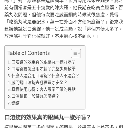
嗎？」對，原理就是這麼簡單，但實際用起來差超多。我之
前有個常客是五十幾歲的陳大哥，他長期在吃高血壓藥，吞
藥丸沒問題，但他每次要吃威而鋼的時候就很焦慮，覺得
「吃藥丸就是要配水，萬一在外面不方便怎麼辦？」後來我
建議他試試口溶錠，他一試成主顧，說「這個方便太多了，
放進嘴裡等它化掉就好，不用擔心找不到水。」
Table of Contents
口溶錠的效果真的跟藥丸一樣好嗎？
口溶錠要怎麼用才對？完整步驟教學
什麼人適合用口溶錠？什麼人不適合？
威而鋼口溶錠去哪裡買才安全？
真實使用心得：客人最常回饋的幾點
口溶錠跟一般藥丸怎麼選？
總結
口溶錠的效果真的跟藥丸一樣好嗎？
這是我被問第二多的問題。答案是：效果基本上差不多，但