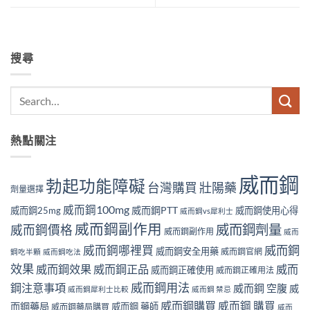
搜尋
熱點關注
威而鋼
勃起功能障礙
壯陽藥
台灣購買
劑量選擇
威而鋼100mg
威而鋼PTT
威而鋼25mg
威而鋼使用心得
威而鋼vs犀利士
威而鋼副作用
威而鋼劑量
威而鋼價格
威而鋼副作用
威而
威而鋼哪裡買
威而鋼
威而鋼安全用藥
威而鋼官網
鋼吃半顆
威而鋼吃法
效果
威而鋼效果
威而鋼正品
威而
威而鋼正確使用
威而鋼正確用法
威而鋼用法
鋼注意事項
威而鋼 空腹
威
威而鋼犀利士比較
威而鋼 禁忌
威而鋼購買
威而鋼 購買
而鋼藥局
威而鋼 藥師
威而鋼藥局購買
威而