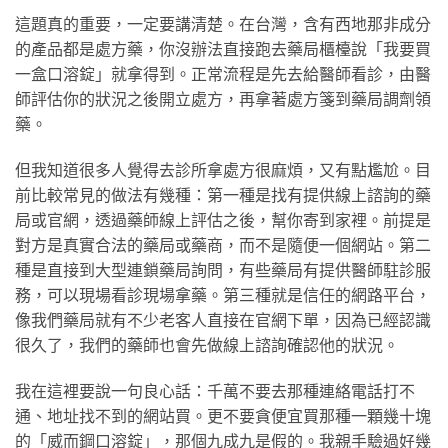
這題真的重要，一定要講清楚。在台灣，含有西地那非成分
的產品都是處方藥，你沒辦法直接跑去藥局櫃檯說「我要買
一盒口溶錠」就拿得到。正常流程是先去給醫師看診，由醫
師評估你的狀況之後開立處方，再拿著處方箋到藥局調劑領
藥。
但我知道很多人覺得去診所拿處方很麻煩，又有點尷尬。目
前比較常見的做法有幾種：第一種是找有提供線上諮詢的藥
局或官網，透過藥師線上評估之後，幫你寄到家裡。前提是
對方是真實合法的藥局或藥商，而不是隨便一個網站。第二
種是直接到大型連鎖藥局詢問，有些藥局有提供醫師駐診服
務，可以現場看診現場拿藥。第三種就是信任的網路平台，
像我們藥局就有不少老客人直接在官網下單，因為已經認識
很久了，我們的藥師也會先做線上諮詢確認他的狀況。
我在這裡要說一句良心話：千萬不要去那種連絡電話打不
通、地址找不到的網站買。更不要貪便宜買那種一顆幾十塊
的「威而鋼口溶錠」，那個九成九是假的。我親手驗過好幾