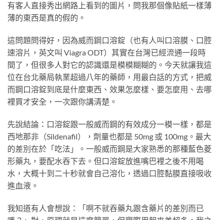
有客人直接秀出網路上看到的圖片，問我那個像貼紙一樣薄
薄的東西是真的假的。
這問題問得好，因為威而鋼口溶錠（也有人叫口溶膜、口腔
速溶片，英文叫 Viagra ODT）其實在台灣已經流通一段時
間了，但很多人對它的認識還是模模糊糊的。今天就讓我這
位在台北藥局執業超過八年的藥師，用最白話的方式，把威
而鋼口溶錠到底是什麼東西、效果怎麼樣、要怎麼用、去哪
裡買才安全，一次跟你講清楚。
先說結論：口溶錠跟一般威而鋼的有效成分一模一樣，都是
西地那非（Sildenafil），劑量也都是 50mg 或 100mg。最大
的差別在於「吃法」。一般威而鋼是大家熟悉的那種藍色菱
形藥丸，要配水吞下去。但口溶錠放進嘴巴裡之後不用喝
水，大概十到二十秒就會自己溶化，透過口腔黏膜直接吸收
進血液。
我知道有人會想說：「啊不就吞藥丸跟含藥片的差別而已