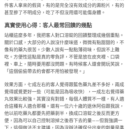
件客人拿來的假貨，有的是完全沒有效成分的澱粉片，有的
甚至摻了不明成分，吃了不但沒用還可能傷身體。
真實使用心得：客人最常回饋的幾點
站櫃這麼多年，我把客人對口溶錠的回饋整理成幾個重點。
關於口感，大部分的人說沒什麼味道，微微有點甜甜的，不
像有的藥丸很苦。少數人說有一點點薄荷味，但說不上難
吃。方便性這點是真的零負評，不管是放在皮夾裡、口袋
裡、車上，隨時要用都沒問題。有時候客人還會開玩笑說，
「這個偷偷帶去約會都不用怕被發現。」
效果方面，七成左右的客人覺得跟藍色藥丸差不多好，兩成
覺得感覺更好一些（可能是因為吸收快），一成左右覺得藥
丸效果比較強。其實沒有對錯，每個人體質不一樣，有人適
合這種有人適合那種。還有一位六十歲的退休阿伯跟我說，
他以前吃藥丸都要先把藥剝半，換成口溶錠之後反而更方
便，因為可以自己控制溶掉之後吞下去的量——但我強調一
下，這個做法不太建議，因為沒辦法確保分出來的劑量是準