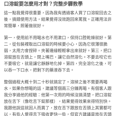
口溶錠要怎麼用才對？完整步驟教學
這一點我覺得很重要，因為我有遇過客人買了口溶錠回去之
後，搞錯使用方法，結果覺得沒效跑回來罵我。正確用法非
常簡單，照著做就好。
第一，使用前不用喝水也不用漱口，保持口腔乾燥就好。第
二，從包裝裡取出口溶錠的時候要小心，因為它很薄很脆
弱，太用力會捏碎。夾著邊緣輕輕拿出來就好。第三，把口
溶錠放在舌頭上，閉上嘴巴，讓它自然溶化。不要去咬它也
不要吸它，就是讓它靜靜地化掉。第四，完全溶化之後，可
以吞一下口水，把剩下的藥液吞下去。
整個過程大概十到二十秒就搞定了。溶掉之後不需要再喝
水，如果你想喝的話，建議等個兩三分鐘再喝。有個客人跟
我分享過他的經驗：他第一次用的時候沒搞清楚，把口溶錠
放在舌下（像吃舌下錠那樣），結果覺得效果來得特別快。
我跟他說這就因人而異了，放在舌下跟放在舌頭上其實都可
以，有些人覺得舌下吸收更快一些，但官方建議是放在舌頭