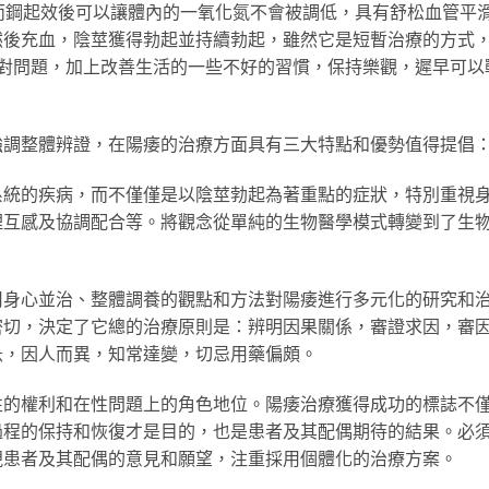
，威而鋼起效後可以讓體內的一氧化氮不會被調低，具有舒松血管平
然後充血，陰莖獲得勃起並持續勃起，雖然它是短暫治療的方式
面對問題，加上改善生活的一些不好的習慣，保持樂觀，遲早可以
強調整體辨證，在陽痿的治療方面具有三大特點和優勢值得提倡
系統的疾病，而不僅僅是以陰莖勃起為著重點的症狀，特別重視
理互感及協調配合等。將觀念從單純的生物醫學模式轉變到了生
用身心並治、整體調養的觀點和方法對陽痿進行多元化的研究和
密切，決定了它總的治療原則是：辨明因果關係，審證求因，審
急，因人而異，知常達變，切忌用藥偏頗。
性的權利和在性問題上的角色地位。陽痿治療獲得成功的標誌不
過程的保持和恢復才是目的，也是患者及其配偶期待的結果。必
視患者及其配偶的意見和願望，注重採用個體化的治療方案。