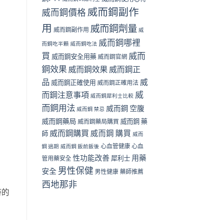
威而鋼副作
威而鋼價格
用
威而鋼劑量
威而鋼副作用
威
威而鋼哪裡
而鋼吃半顆
威而鋼吃法
買
威而
威而鋼安全用藥
威而鋼官網
鋼效果
威而鋼效果
威而鋼正
品
威
威而鋼正確使用
威而鋼正確用法
威
而鋼注意事項
威而鋼犀利士比較
而鋼用法
威而鋼 空腹
威而鋼 禁忌
威而鋼藥局
威而鋼 藥
威而鋼藥局購買
威而鋼購買
威而鋼 購買
師
威而
心血管健康
心血
鋼 過期
威而鋼 飯前飯後
性功能改善
用藥
犀利士
管用藥安全
男性保健
安全
男性健康
藥師推薦
西地那非
時的