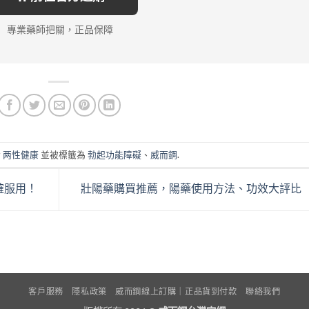
專業藥師把關，正品保障
於
两性健康
並被標籤為
勃起功能障礙
、
威而鋼
.
確服用！
壯陽藥購買推薦，陽藥使用方法、功效大評比
客戶服務
隱私政策
威而鋼線上訂購｜正品貨到付款
聯絡我們