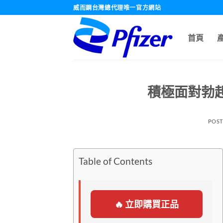
跳
威而鋼台灣總代理唯一官方網站
轉
至
首頁
內
容
積極面對勃起
POS
Table of Contents
🔥 立即購買正品