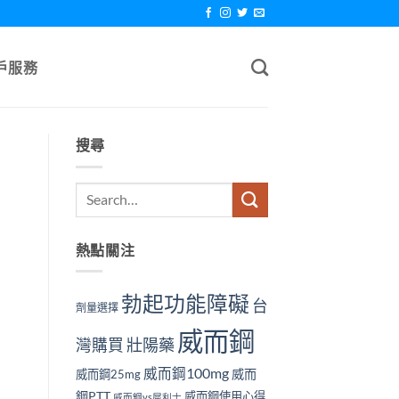
戶服務
搜尋
熱點關注
勃起功能障礙
台
劑量選擇
威而鋼
壯陽藥
灣購買
威而鋼100mg
威而
威而鋼25mg
鋼PTT
威而鋼使用心得
威而鋼vs犀利士