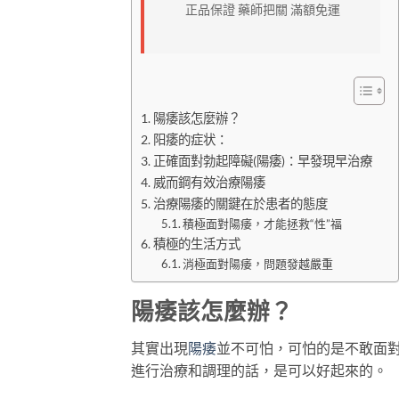
正品保證 藥師把關 滿額免運
陽痿該怎麼辦？
阳痿的症状：
正確面對勃起障礙(陽痿)：早發現早治療
威而鋼有效治療陽痿
治療陽痿的關鍵在於患者的態度
積極面對陽痿，才能拯救“性”福
積極的生活方式
消極面對陽痿，問題發越嚴重
陽痿該怎麼辦？
其實出現
陽痿
並不可怕，可怕的是不敢面
進行治療和調理的話，是可以好起來的。