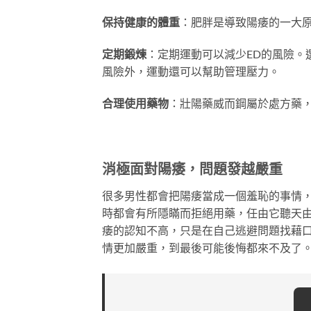
保持健康的體重
：肥胖是導致陽痿的一大
定期鍛煉
：定期運動可以減少ED的風險。
風險外，運動還可以幫助管理壓力。
合理使用藥物
：壯陽藥威而鋼屬於處方藥
消極面對陽痿，問題發越嚴重
很多男性都會把陽痿當成一個羞恥的事情
時都會有所隱瞞而拒絕用藥，任由它聽天
痿的認知不高，只是在自己逃避問題找藉
情更加嚴重，到最後可能後悔都來不及了