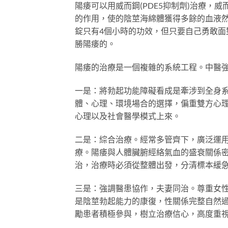
陽痿可以用威而鋼(PDE5抑制劑)治療
的作用，使的陰莖海綿體獲得多餘的血液
錠只有4個小時的功效，但只要自己勇敢
勝陽痿的。
陽痿的治療是一個複雜的系統工程。中醫
一是：將勃起功能障礙看成是牽涉到全身
體、心理、環境場合的選擇，偏重雙方心
心理以及社會醫學模式上來。
二是：綜合治療。經常多管齊下，廣泛運
療。陽痿與人體臟腑經絡氣血的盛衰關係
治，治療時必須從整體出發，分清標本緩
三是：強調醫患協作，夫妻同治。尊重女
是陰莖勃起能力的康復，性關係完整自然
勵患者積極參與，樹立治療信心，高度重