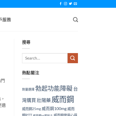
戶服務
搜尋
熱點關注
熱門
勃起功能障礙
台
劑量選擇
威而鋼
論，
壯陽藥
灣購買
更適
威而鋼100mg
威而
威而鋼25mg
鋼PTT
威而鋼使用心得
威而鋼vs犀利士