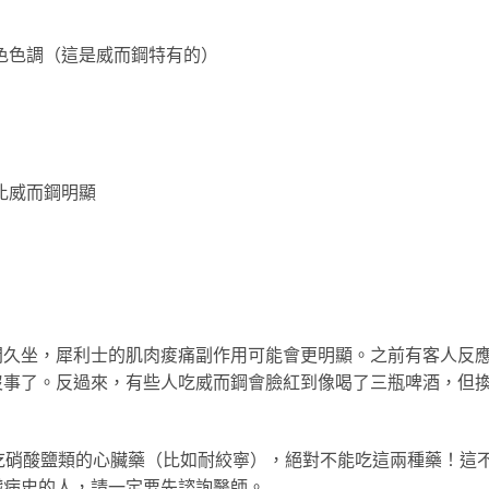
色色調（這是威而鋼特有的）
比威而鋼明顯
間久坐，犀利士的肌肉痠痛副作用可能會更明顯。之前有客人反
沒事了。反過來，有些人吃威而鋼會臉紅到像喝了三瓶啤酒，但
吃硝酸鹽類的心臟藥（比如耐絞寧），絕對不能吃這兩種藥！這
臟病史的人，請一定要先諮詢醫師。