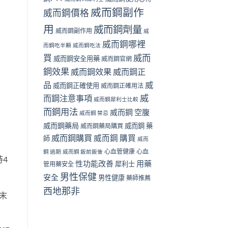
威而鋼副作
威而鋼價格
用
威而鋼劑量
威而鋼副作用
威
威而鋼哪裡
而鋼吃半顆
威而鋼吃法
買
威而
威而鋼安全用藥
威而鋼官網
鋼效果
威而鋼效果
威而鋼正
品
威
威而鋼正確使用
威而鋼正確用法
威
而鋼注意事項
威而鋼犀利士比較
而鋼用法
威而鋼 空腹
威而鋼 禁忌
威而鋼藥局
威而鋼 藥
威而鋼藥局購買
威而鋼購買
威而鋼 購買
師
威而
心血管健康
心血
鋼 過期
威而鋼 飯前飯後
持4
性功能改善
用藥
犀利士
管用藥安全
男性保健
安全
男性健康
藥師推薦
西地那非
末