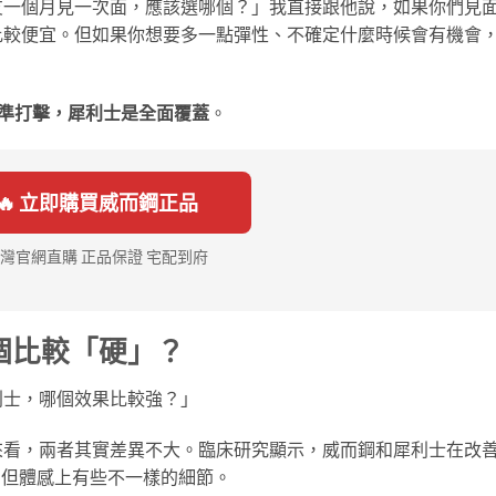
友一個月見一次面，應該選哪個？」我直接跟他說，如果你們見
比較便宜。但如果你想要多一點彈性、不確定什麼時候會有機會
準打擊，犀利士是全面覆蓋
。
🔥 立即購買威而鋼正品
灣官網直購 正品保證 宅配到府
個比較「硬」？
利士，哪個效果比較強？」
來看，兩者其實差異不大。臨床研究顯示，威而鋼和犀利士在改
。但體感上有些不一樣的細節。