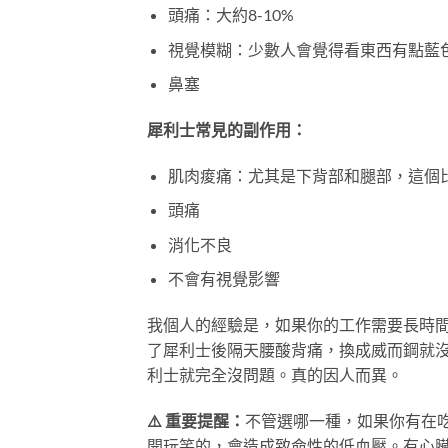
頭痛：大約8-10%
視覺模糊：少數人會覺得看東西有點藍
鼻塞
犀利士常見的副作用：
肌肉痠痛：尤其是下背部和腿部，這個
頭痛
消化不良
不會有視覺影響
我個人的經驗是，如果你的工作需要長時
了犀利士後隔天腰酸背痛，換成威而鋼就
利士就完全沒問題。真的因人而異。
⚠️ 重要提醒：
不管選哪一種，如果你有在
開玩笑的，會造成致命性的低血壓。有心