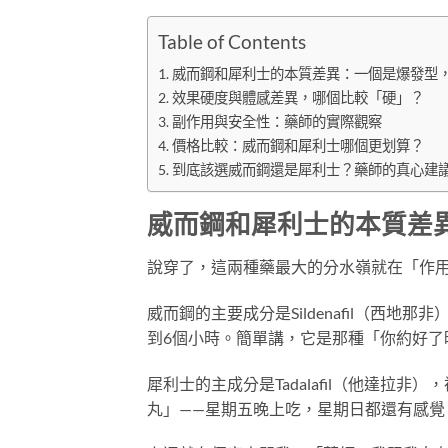
Table of Contents
威而鋼和犀利士的本質差異：一個是爆發型
效果硬度與體感差異，哪個比較「硬」？
副作用與安全性：藥師的實際觀察
價格比較：威而鋼和犀利士哪個更划算？
到底該選威而鋼還是犀利士？藥師的真心建
威而鋼和犀利士的本質差
說穿了，這兩種藥最大的分水嶺就在「作
威而鋼的主要成分是Sildenafil（西地
到6個小時。簡單講，它是那種「你約好了
犀利士的主成分是Tadalafil（他達拉
丸」——星期五晚上吃，星期日都還有感