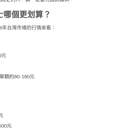
士哪個更划算？
26年台灣市場的行情來看：
0元
單顆約80-180元
元
500元