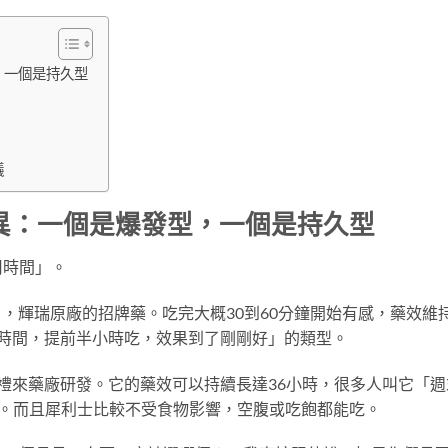
，一個是持久型
議
異：一個是爆發型，一個是持久型
用時間」。
那非），輝瑞原廠的招牌藥。吃完大概30到60分鐘開始有感，藥效維
時間，提前半小時吃，效果到了剛剛好」的類型。
非），禮來藥廠研發。它的藥效可以持續長達36小時，很多人叫它「週
覺。而且犀利士比較不受食物影響，空腹或吃飽都能吃。