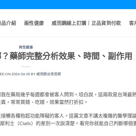
產品介紹
兩性健康
威而鋼線上訂購｜正品貨到付款
客
两性健康
哪？藥師完整分析效果、時間、副作用
TED ON
2026-06-05
BY
威而鋼台灣官網
題我在藥局幾乎每週都會被客人問到。坦白說，這兩款是台灣最
差異，常常買錯、吃錯，效果當然打折扣。
天接觸各種勃起功能障礙的客人。這篇文章不講太複雜的醫學理
跟犀利士（Cialis）的差別一次說清楚。看完你就能自己判斷哪個