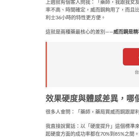
上週就有個客人問我：「藥師，我跟我女
率不高、時間確定，威而鋼夠用了，而且
利士36小時的特性更方便。
這就是兩種藥最核心的差別——
威而鋼是精
台
效果硬度與體感差異，哪
很多人會問：「藥師，藥局買威而鋼跟犀
我直接說實話：以「硬度提升」這個標準
起硬度方面的成功率都在70%到85%之間