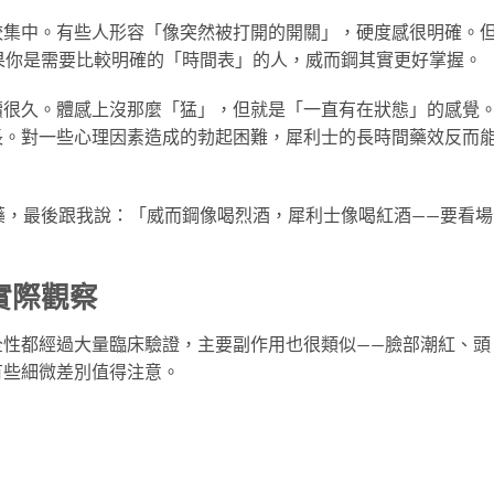
較集中。有些人形容「像突然被打開的開關」，硬度感很明確。
果你是需要比較明確的「時間表」的人，威而鋼其實更好掌握。
續很久。體感上沒那麼「猛」，但就是「一直有在狀態」的感覺
長。對一些心理因素造成的勃起困難，犀利士的長時間藥效反而
藥，最後跟我說：「威而鋼像喝烈酒，犀利士像喝紅酒——要看場
實際觀察
全性都經過大量臨床驗證，主要副作用也很類似——臉部潮紅、頭
有些細微差別值得注意。