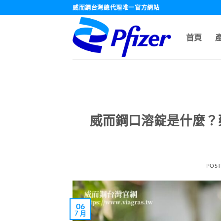
跳
威而鋼台灣總代理唯一官方網站
轉
至
首頁
內
容
威而鋼口溶錠是什麼？
POS
06
7 月