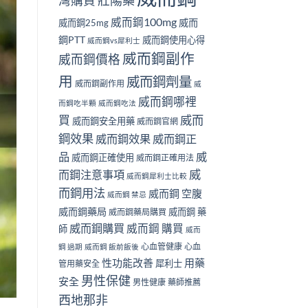
壯陽藥
灣購買
威而鋼100mg
威而
威而鋼25mg
鋼PTT
威而鋼使用心得
威而鋼vs犀利士
威而鋼副作
威而鋼價格
用
威而鋼劑量
威而鋼副作用
威
威而鋼哪裡
而鋼吃半顆
威而鋼吃法
買
威而
威而鋼安全用藥
威而鋼官網
鋼效果
威而鋼效果
威而鋼正
品
威
威而鋼正確使用
威而鋼正確用法
威
而鋼注意事項
威而鋼犀利士比較
而鋼用法
威而鋼 空腹
威而鋼 禁忌
威而鋼藥局
威而鋼 藥
威而鋼藥局購買
威而鋼購買
威而鋼 購買
師
威而
心血管健康
心血
鋼 過期
威而鋼 飯前飯後
性功能改善
用藥
犀利士
管用藥安全
男性保健
安全
男性健康
藥師推薦
西地那非