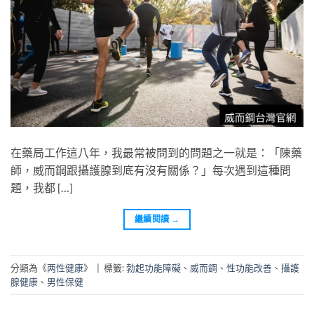
在藥局工作這八年，我最常被問到的問題之一就是：「陳藥
師，威而鋼跟攝護腺到底有沒有關係？」每次遇到這種問
題，我都 […]
繼續閱讀
→
分類為《
两性健康
》
|
標籤:
勃起功能障礙
、
威而鋼
、
性功能改善
、
攝護
腺健康
、
男性保健