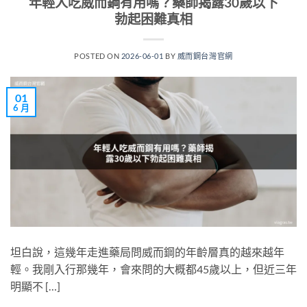
年輕人吃威而鋼有用嗎？藥師揭露30歲以下
勃起困難真相
POSTED ON
2026-06-01
BY
威而鋼台灣官網
01
6 月
坦白說，這幾年走進藥局問威而鋼的年齡層真的越來越年
輕。我剛入行那幾年，會來問的大概都45歲以上，但近三年
明顯不 […]