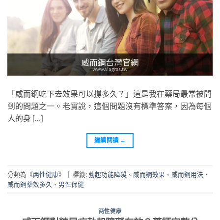
「威而鋼吃下去效果可以撐多久？」這是我在藥局最常被問
到的問題之一。老實說，這個問題沒有標準答案，因為每個
人的身 […]
繼續閱讀
→
分類為《
两性健康
》
|
標籤:
勃起功能障礙
、
威而鋼效果
、
威而鋼用法
、
威而鋼藥效多久
、
男性保健
两性健康