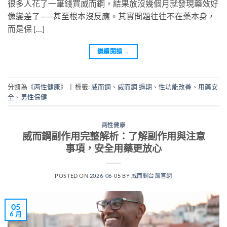
很多人花了一筆錢買威而鋼，結果放沒幾個月就發現藥效好
像變差了——甚至根本沒反應。其實問題往往不在藥本身，
而是保 […]
繼續閱讀
→
分類為《
两性健康
》
|
標籤:
威而鋼
、
威而鋼 過期
、
性功能改善
、
用藥安
全
、
男性保健
两性健康
威而鋼副作用完整解析：了解副作用與注意
事項，安全用藥更放心
POSTED ON
2026-06-05
BY
威而鋼台灣官網
05
6 月