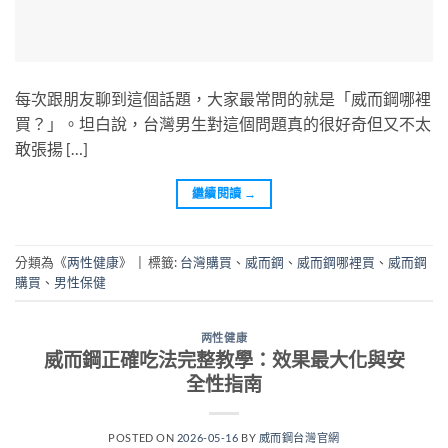
每次跟朋友聊到這個話題，大家最常問的就是「威而鋼哪裡
買？」。坦白說，台灣男生對這個問題真的很好奇但又不太
敢張揚 […]
繼續閱讀
→
分類為《
两性健康
》
|
標籤:
台灣購買
、
威而鋼
、
威而鋼哪裡買
、
威而鋼
購買
、
男性保健
两性健康
威而鋼正確吃法完整教學：效果最大化與安
全性指南
POSTED ON
2026-05-16
BY
威而鋼台灣官網