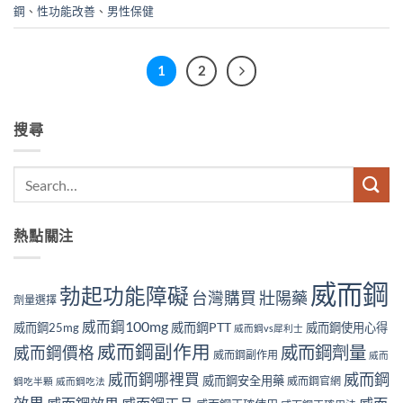
鋼
、
性功能改善
、
男性保健
1
2
搜尋
熱點關注
威而鋼
勃起功能障礙
壯陽藥
台灣購買
劑量選擇
威而鋼100mg
威而鋼PTT
威而鋼25mg
威而鋼使用心得
威而鋼vs犀利士
威而鋼副作用
威而鋼劑量
威而鋼價格
威而鋼副作用
威而
威而鋼哪裡買
威而鋼
威而鋼安全用藥
威而鋼官網
鋼吃半顆
威而鋼吃法