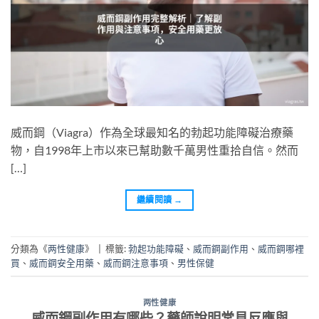
威而鋼（Viagra）作為全球最知名的勃起功能障礙治療藥
物，自1998年上市以來已幫助數千萬男性重拾自信。然而
[…]
繼續閱讀
→
分類為《
两性健康
》
|
標籤:
勃起功能障礙
、
威而鋼副作用
、
威而鋼哪裡
買
、
威而鋼安全用藥
、
威而鋼注意事項
、
男性保健
两性健康
威而鋼副作用有哪些？藥師說明常見反應與