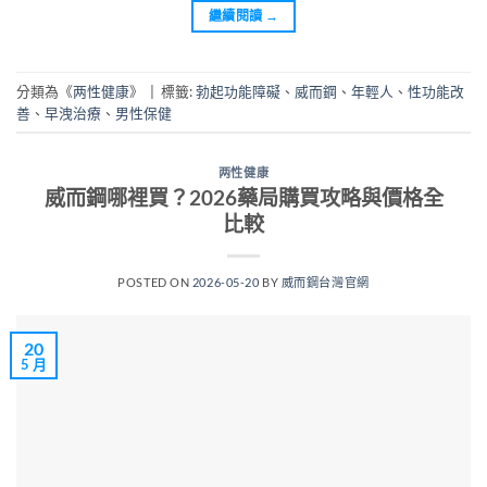
繼續閱讀
→
分類為《
两性健康
》
|
標籤:
勃起功能障礙
、
威而鋼
、
年輕人
、
性功能改
善
、
早洩治療
、
男性保健
两性健康
威而鋼哪裡買？2026藥局購買攻略與價格全
比較
POSTED ON
2026-05-20
BY
威而鋼台灣官網
20
5 月