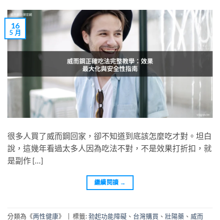
16
5 月
很多人買了威而鋼回家，卻不知道到底該怎麼吃才對。坦白
說，這幾年看過太多人因為吃法不對，不是效果打折扣，就
是副作 […]
繼續閱讀
→
分類為《
两性健康
》
|
標籤:
勃起功能障礙
、
台灣購買
、
壯陽藥
、
威而