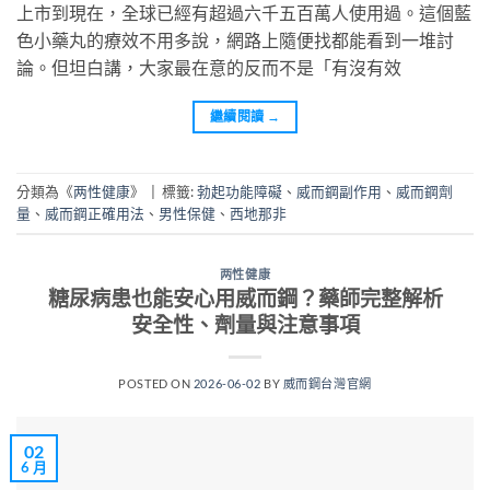
上市到現在，全球已經有超過六千五百萬人使用過。這個藍
色小藥丸的療效不用多說，網路上隨便找都能看到一堆討
論。但坦白講，大家最在意的反而不是「有沒有效
繼續閱讀
→
分類為《
两性健康
》
|
標籤:
勃起功能障礙
、
威而鋼副作用
、
威而鋼劑
量
、
威而鋼正確用法
、
男性保健
、
西地那非
两性健康
糖尿病患也能安心用威而鋼？藥師完整解析
安全性、劑量與注意事項
POSTED ON
2026-06-02
BY
威而鋼台灣官網
02
6 月