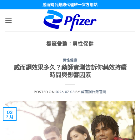
跳
威而鋼台灣總代理唯一官方網站
轉
至
內
容
標籤彙整：
男性保健
两性健康
威而鋼效果多久？藥師實測告訴你藥效持續
時間與影響因素
POSTED ON
2026-07-03
BY
威而鋼台灣官網
03
7 月