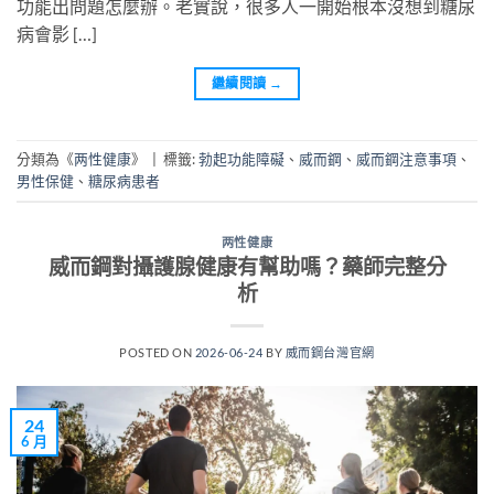
功能出問題怎麼辦。老實說，很多人一開始根本沒想到糖尿
病會影 […]
繼續閱讀
→
分類為《
两性健康
》
|
標籤:
勃起功能障礙
、
威而鋼
、
威而鋼注意事項
、
男性保健
、
糖尿病患者
两性健康
威而鋼對攝護腺健康有幫助嗎？藥師完整分
析
POSTED ON
2026-06-24
BY
威而鋼台灣官網
24
6 月