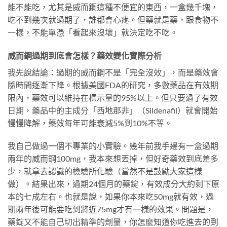
能不能吃，尤其是威而鋼這種不便宜的東西，一盒幾千塊，
吃不到幾次就過期了，誰都會心疼。但藥就是藥，跟食物不
一樣，不能單憑「看起來沒壞」就決定吃不吃。
威而鋼過期到底會怎樣？藥效變化實際分析
我先說結論：過期的威而鋼不是「完全沒效」，而是藥效會
隨時間逐漸下降。根據美國FDA的研究，多數藥品在有效期
限內，藥效可以維持在標示量的95%以上。但只要過了有效
日期，藥品中的主成分「西地那非」（Sildenafil）就會開始
慢慢降解，藥效每年可能衰減5%到10%不等。
我自己做過一個不專業的小實驗。幾年前我手邊有一盒過期
兩年的威而鋼100mg，我本來想丟掉，但好奇藥效到底差多
少，就拿去認識的檢驗所化驗（當然不是鼓勵大家這樣
做）。結果出來，過期24個月的藥錠，有效成分大約剩下原
本的七成左右。也就是說，如果你本來吃50mg就有效，過
期兩年後可能要吃到將近75mg才有一樣的效果。問題是，
藥錠又不能自己切出精準的劑量，你怎麼知道你吃進去的到