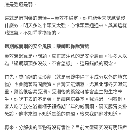
底是強還是弱？
這就是過期藥的麻煩——藥效不穩定。你可能今天吃感覺沒
什麼效，明天多吃半顆又太強，心悸頭暈通通來。與其這樣
賭運氣，不如乖乖換新的。
過期威而鋼的安全風險：藥師跟你說實話
藥效衰退算是小問題，真正該注意的是安全層面。很多人以
為「過期藥頂多沒效，不會怎樣」，這是錯誤的觀念。
首先，威而鋼的賦形劑（就是藥錠中除了主成分以外的填充
物）也會隨著時間變質。台灣天氣潮濕，尤其北部冬天濕氣
重，藥錠很容易受潮。受潮後的藥錠可能會產生微生物孳
生，你吃下去的不是藥，是細菌培養基。我遇過一個案例，
客人吃了放在浴室櫃子裡過期半年的威而鋼，隔天腸胃炎掛
急診，他本來還不知道是藥的問題，後來我問他才知道。
再來，分解後的產物有沒有毒性？目前大型研究沒有明確證