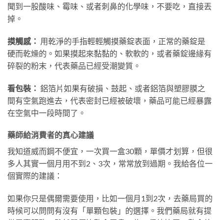
聞到一股酸味、霉味、或者刺鼻的化學味，不要吃，直接丟
掉。
摸觸感：
用乾淨的手指輕輕觸摸藥錠表面，正常的藥錠是
硬而乾燥的。如果摸起來黏黏的、軟軟的，或者藥錠邊緣有
碎裂的粉末，代表藥品已經受潮變質。
看包裝：
鋁箔片如果有破損、鼓起、或者鋁箔與塑膠膜之
間有空氣跑進去，代表密封已經被破壞，藥品可能已經暴露
在空氣中一段時間了。
藥師給消費者的真心建議
我知道威而鋼不便宜，一次買一盒30顆，單價才划算，但很
多人其實一個月用不到2、3次，常常放到過期。我給各位一
個實際的建議：
如果你只是偶爾需要使用，比如一個月1到2次，去藥局買的
時候可以問問有沒有「單顆包裝」的選擇。我們藥局就有提