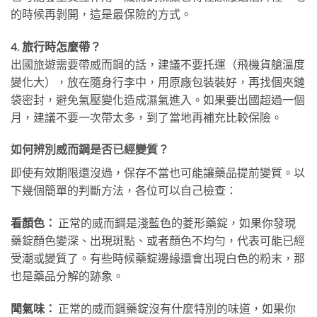
的時候再剝開，這是最保險的方式。
4. 旅行時怎麼帶？
出國旅遊需要帶威而鋼的話，建議不要托運（飛機貨艙溫度
變化大），放在隨身行李中，用原廠包裝裝好，再找個夾鏈
袋密封，避免氣壓變化造成濕氣進入。如果要出國超過一個
月，建議不要一次帶太多，到了當地再補充比較保險。
如何辨別威而鋼是否已經變質？
即使有效期限還沒過，保存不當也可能讓藥品提前變質。以
下幾個簡單的判斷方法，各位可以自己檢查：
看顏色：
正常的威而鋼是淺藍色的菱形藥錠，如果你發現
藥錠顏色變深、出現斑點、或者顏色不均勻，代表可能已經
受潮或變質了。有些時候藥錠邊緣還會出現白色的粉末，那
也是藥品分解的跡象。
聞氣味：
正常的威而鋼藥錠沒有什麼特別的味道，如果你