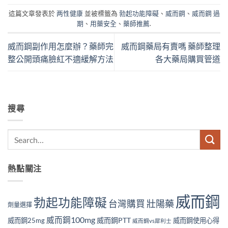
這篇文章發表於
两性健康
並被標籤為
勃起功能障礙
、
威而鋼
、
威而鋼 過
期
、
用藥安全
、
藥師推薦
.
威而鋼副作用怎麼辦？藥師完
威而鋼藥局有賣嗎 藥師整理
整公開頭痛臉紅不適緩解方法
各大藥局購買管道
搜尋
熱點關注
威而鋼
勃起功能障礙
壯陽藥
台灣購買
劑量選擇
威而鋼100mg
威而鋼PTT
威而鋼25mg
威而鋼使用心得
威而鋼vs犀利士