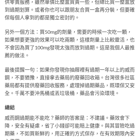
供零賣服務，雖然單價比整盒買貴一些，但總比買一整盒放
到過期划算。或者你也可以跟朋友合買一盒再分裝，但要確
保每個人拿到的都是獨立密封的。
另外一個方法：買50mg的劑量，需要的時候一次吃一顆，
如果想要更強的效果可以吃兩顆，這樣劑量上比較靈活，也
不會因為買了100mg發現太強而放到過期。這是我個人最推
薦的做法。
最後提醒一句：如果你發現你抽屜裡有過期一年以上的威而
鋼，不要猶豫，直接拿去藥局的廢藥回收箱。台灣很多社區
藥局都有提供廢藥回收服務，處理掉過期藥品，既環保又安
全。千萬不要沖馬桶或丟垃圾桶，藥品會污染環境。
總結
威而鋼過期能不能吃？藥師的答案是：不建議。藥效會下
降，安全有疑慮，省了小錢卻可能賠上健康。與其冒險吃過
期藥，不如買新鮮的，用正確的方式保存，在有效期限內安