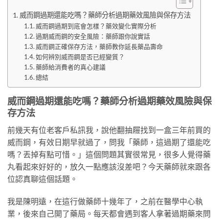
威而鋼過期還能吃嗎？藥師分析過期藥效風險與保存方法
威而鋼過期到底會怎樣？藥效變化實際分析
過期威而鋼的安全風險：藥師跟你說實話
威而鋼正確保存方法，藥師教你延長藥品壽命
如何辨別威而鋼是否已經變質？
藥師給消費者的真心建議
總結
威而鋼過期還能吃嗎？藥師分析過期藥效風險與保
存方法
前幾天有位老客戶私訊我，說他翻抽屜找到一盒三年前買的
威而鋼，有效日期早就過了，問我「藥師，這過期了還能吃
嗎？丟掉有點可惜。」這個問題其實很常見，很多人覺得藥
丸看起來好好的，放久一點應該沒差吧？今天藥師就來跟各
位認真聊這個話題。
我是陳明遠，在這行做藥師十幾年了，之前在醫學中心執
業，後來自己開了藥局。每天都會遇到客人拿著過期藥來問