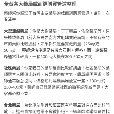
全台各大藥局威而鋼購買管道整理
藥師幫你整理了台灣主要藥局的威而鋼購買管道，讓你一次
看清楚：
大型連鎖藥局：
像是大樹藥局、丁丁藥局、佑全藥局等，這
些連鎖藥局目前大多需要處方才能購買威而鋼。不過有些門
市的藥師比較通融，如果你只是要買低劑量（25mg或
50mg），藥師評估後還是有機會買到。價格方面，連鎖藥
局通常比較貴，一顆100mg大概在300-500元之間。
社區藥局：
你家巷口的藥局反而比較好講話！社區藥局的藥
師跟客人關係比較近，只要你態度客氣、簡單說明需求，藥
師通常願意協助。價格也比連鎖藥局便宜一些，100mg約
250-400元。藥師自己就常常幫社區的熟客調劑威而鋼，大
家都心照不宣。
台北藥局：
台北車站附近和萬華區有些藥局對這方面比較開
放，走進去直接問通常不會被拒絕。不過藥師建議還是要找