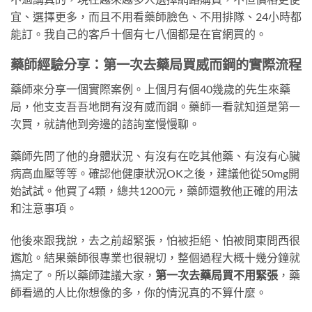
宜、選擇更多，而且不用看藥師臉色、不用排隊、24小時都
能訂。我自己的客戶十個有七八個都是在官網買的。
藥師經驗分享：第一次去藥局買威而鋼的實際流程
藥師來分享一個實際案例。上個月有個40幾歲的先生來藥
局，他支支吾吾地問有沒有威而鋼。藥師一看就知道是第一
次買，就請他到旁邊的諮詢室慢慢聊。
藥師先問了他的身體狀況、有沒有在吃其他藥、有沒有心臟
病高血壓等等。確認他健康狀況OK之後，建議他從50mg開
始試試。他買了4顆，總共1200元，藥師還教他正確的用法
和注意事項。
他後來跟我說，去之前超緊張，怕被拒絕、怕被問東問西很
尷尬。結果藥師很專業也很親切，整個過程大概十幾分鐘就
搞定了。所以藥師建議大家，
第一次去藥局買不用緊張
，藥
師看過的人比你想像的多，你的情況真的不算什麼。