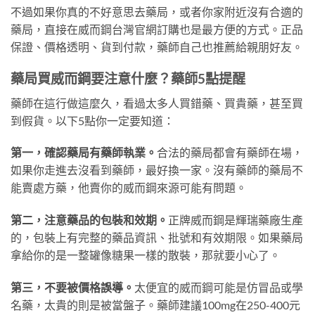
不過如果你真的不好意思去藥局，或者你家附近沒有合適的
藥局，直接在威而鋼台灣官網訂購也是最方便的方式。正品
保證、價格透明、貨到付款，藥師自己也推薦給親朋好友。
藥局買威而鋼要注意什麼？藥師5點提醒
藥師在這行做這麼久，看過太多人買錯藥、買貴藥，甚至買
到假貨。以下5點你一定要知道：
第一，確認藥局有藥師執業。
合法的藥局都會有藥師在場，
如果你走進去沒看到藥師，最好換一家。沒有藥師的藥局不
能賣處方藥，他賣你的威而鋼來源可能有問題。
第二，注意藥品的包裝和效期。
正牌威而鋼是輝瑞藥廠生產
的，包裝上有完整的藥品資訊、批號和有效期限。如果藥局
拿給你的是一整罐像糖果一樣的散裝，那就要小心了。
第三，不要被價格誤導。
太便宜的威而鋼可能是仿冒品或學
名藥，太貴的則是被當盤子。藥師建議100mg在250-400元