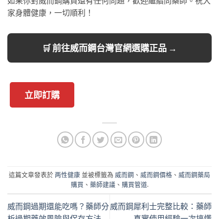
如果你對威而鋼購買還有任何問題，歡迎繼續問藥師。祝大
家身體健康，一切順利！
🛒 前往威而鋼台灣官網選購正品 →
立即訂購
這篇文章發表於
两性健康
並被標籤為
威而鋼
、
威而鋼價格
、
威而鋼藥局
購買
、
藥師建議
、
購買管道
.
威而鋼過期還能吃嗎？藥師分
威而鋼犀利士完整比較：藥師
析過期藥效風險與保存方法
真實使用經驗一次搞懂