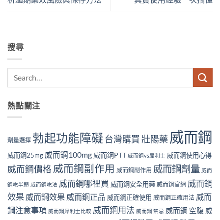
搜尋
熱點關注
威而鋼
勃起功能障礙
壯陽藥
台灣購買
劑量選擇
威而鋼100mg
威而鋼PTT
威而鋼25mg
威而鋼使用心得
威而鋼vs犀利士
威而鋼副作用
威而鋼劑量
威而鋼價格
威而鋼副作用
威而
威而鋼哪裡買
威而鋼
威而鋼安全用藥
威而鋼官網
鋼吃半顆
威而鋼吃法
效果
威而鋼效果
威而鋼正品
威而
威而鋼正確使用
威而鋼正確用法
威而鋼用法
鋼注意事項
威而鋼 空腹
威
威而鋼犀利士比較
威而鋼 禁忌